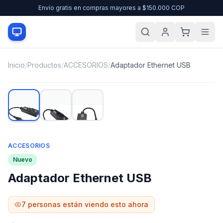
Envío gratis en compras mayores a $150.000 COP
Inicio
/
Productos
/
ACCESORIOS
/
Adaptador Ethernet USB
ACCESORIOS
Nuevo
Adaptador Ethernet USB
7
personas están viendo esto ahora