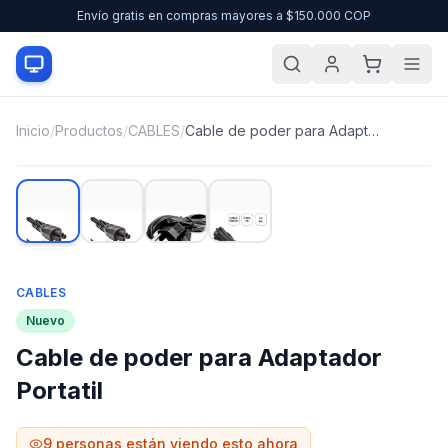
Envío gratis en compras mayores a $150.000 COP
Inicio
/
Productos
/
CABLES
/
Cable de poder para Adaptador Portatil
CABLES
Nuevo
Cable de poder para Adaptador
Portatil
9
personas están viendo esto ahora