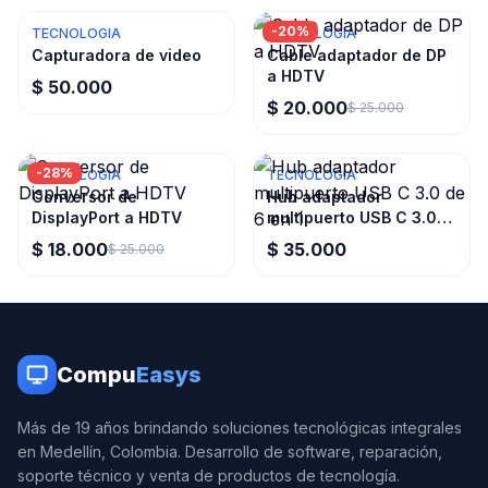
-
20
%
TECNOLOGIA
TECNOLOGIA
Capturadora de video
Cable adaptador de DP
a HDTV
$ 50.000
$ 20.000
$ 25.000
-
28
%
TECNOLOGIA
TECNOLOGIA
Conversor de
Hub adaptador
DisplayPort a HDTV
multipuerto USB C 3.0
de 6 en 1
$ 18.000
$ 35.000
$ 25.000
Compu
Easys
Más de 19 años brindando soluciones tecnológicas integrales
en Medellín, Colombia. Desarrollo de software, reparación,
soporte técnico y venta de productos de tecnología.