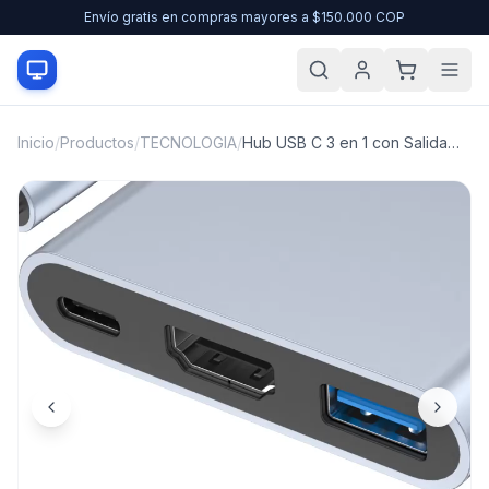
Envío gratis en compras mayores a $150.000 COP
Inicio
/
Productos
/
TECNOLOGIA
/
Hub USB C 3 en 1 con Salida Thunderbolt 3 a HDTV 4K, Puerto USB 3.0