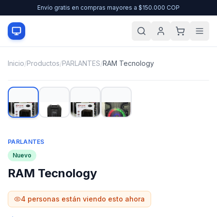
Envío gratis en compras mayores a $150.000 COP
Inicio
/
Productos
/
PARLANTES
/
RAM Tecnology
PARLANTES
Nuevo
RAM Tecnology
4
personas están viendo esto ahora