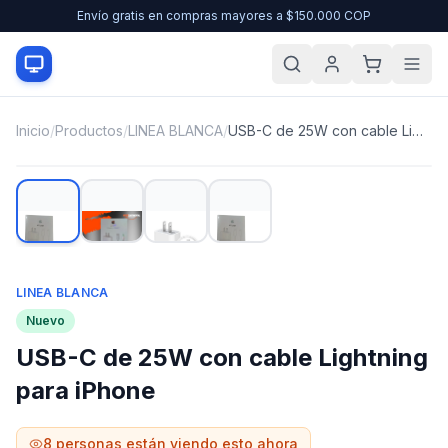
Envío gratis en compras mayores a $150.000 COP
Inicio
/
Productos
/
LINEA BLANCA
/
USB-C de 25W con cable Lightning para iPhone
LINEA BLANCA
Nuevo
USB-C de 25W con cable Lightning
para iPhone
8
personas están viendo esto ahora