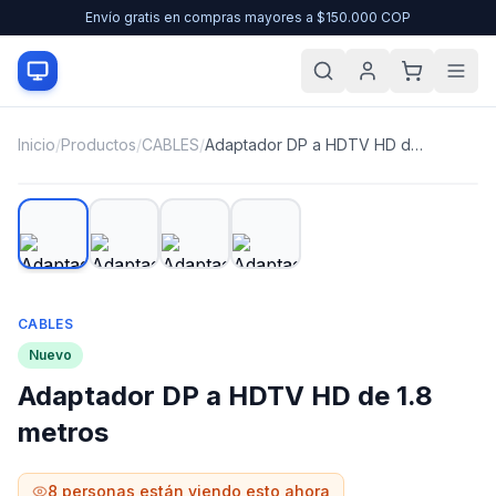
Envío gratis en compras mayores a $150.000 COP
Inicio
/
Productos
/
CABLES
/
Adaptador DP a HDTV HD de 1.8 metros
CABLES
Nuevo
Adaptador DP a HDTV HD de 1.8
metros
8
personas están viendo esto ahora