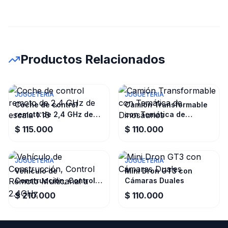
Productos Relacionados
JUGUETERIA
JUGUETERIA
Coche de control
Camión Transformable
remoto de 2,4 GHz de
con Temática de
escala 1:16
Dinosaurios
$ 115.000
$ 110.000
JUGUETERIA
JUGUETERIA
Vehículo de
Mini Dron GT3 con
Construcción, Control
Cámaras Duales
Remoto Multicanal a
$ 210.000
$ 110.000
2.4GHz