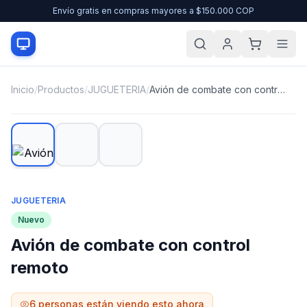
Envío gratis en compras mayores a $150.000 COP
Inicio
/
Productos
/
JUGUETERIA
/
Avión de combate con control remoto
JUGUETERIA
Nuevo
Avión de combate con control
remoto
6
personas están viendo esto ahora