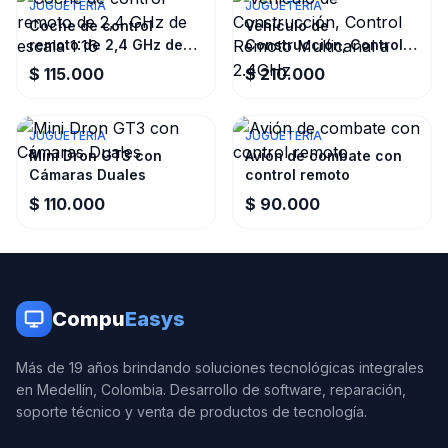
JUGUETERIA
JUGUETERIA
Coche de control
Vehículo de
remoto de 2,4 GHz de
Construcción, Control
escala 1:16
Remoto Multicanal a
$ 115.000
$ 210.000
2.4GHz
JUGUETERIA
JUGUETERIA
Mini Dron GT3 con
Avión de combate con
Cámaras Duales
control remoto
$ 110.000
$ 90.000
Compu
Easys
Más de 19 años brindando soluciones tecnológicas integrales
en Medellín, Colombia. Desarrollo de software, reparación,
soporte técnico y venta de productos de tecnología.