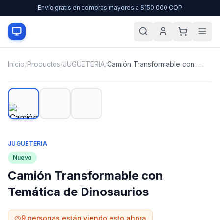
Envío gratis en compras mayores a $150.000 COP
Inicio
/
Productos
/
JUGUETERIA
/
Camión Transformable con Temática de Dinosaurios
JUGUETERIA
Nuevo
Camión Transformable con
Temática de Dinosaurios
9
personas están viendo esto ahora