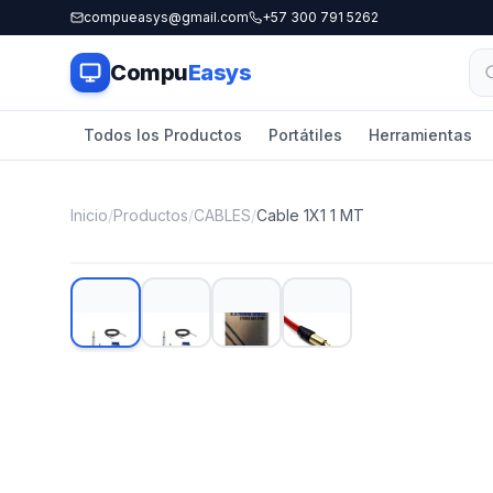
compueasys@gmail.com
+57 300 791 5262
Compu
Easys
Todos los Productos
Portátiles
Herramientas
Inicio
/
Productos
/
CABLES
/
Cable 1X1 1 MT