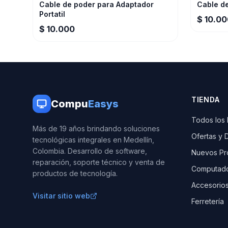
Cable de poder para Adaptador
Cable d
Portatil
$ 10.0
$ 10.000
TIENDA
Compu
Easys
Todos los
Más de 19 años brindando soluciones
Ofertas y 
tecnológicas integrales en Medellín,
Colombia. Desarrollo de software,
Nuevos Pr
reparación, soporte técnico y venta de
Computad
productos de tecnología.
Accesorio
Visitar sitio web
Ferretería