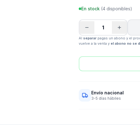
En stock
(
4
disponibles)
1
Al
separar
pagas un abono y el prod
vuelve a la venta y
el abono no se 
Envío nacional
3-5 días hábiles