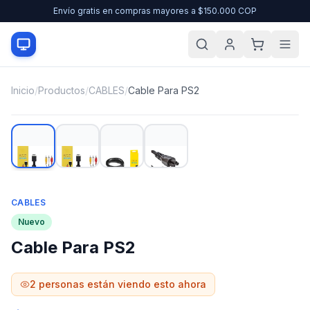
Envío gratis en compras mayores a $150.000 COP
Inicio
/
Productos
/
CABLES
/
Cable Para PS2
CABLES
Nuevo
Cable Para PS2
2
personas están viendo esto ahora