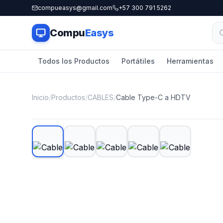
compueasys@gmail.com
+57 300 791 5262
Compu
Easys
Todos los Productos
Portátiles
Herramientas
Inicio
/
Productos
/
CABLES
/
Cable Type-C a HDTV