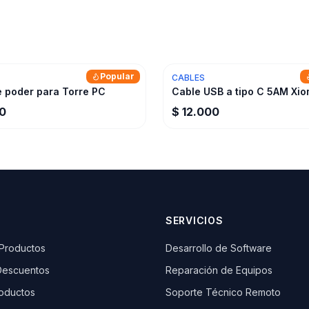
Popular
CABLES
e poder para Torre PC
Cable USB a tipo C 5AM Xio
00
$ 12.000
SERVICIOS
 Productos
Desarrollo de Software
Descuentos
Reparación de Equipos
oductos
Soporte Técnico Remoto