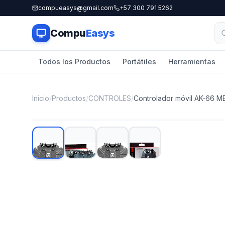
compueasys@gmail.com
+57 300 791 5262
Compu
Easys
Todos los Productos
Portátiles
Herramientas
Inicio
/
Productos
/
CONTROLES
/