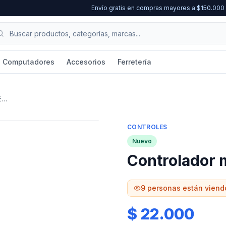
Envío gratis en compras mayores a $150.00
Computadores
Accesorios
Ferretería
Controlador móvil AK-66 MEMO
CONTROLES
Nuevo
Controlador
9
personas están viend
$ 22.000