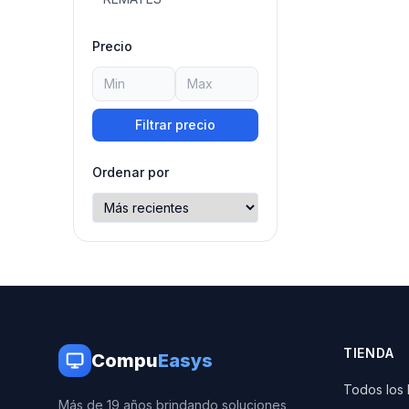
Precio
Filtrar precio
Ordenar por
TIENDA
Compu
Easys
Todos los
Más de 19 años brindando soluciones