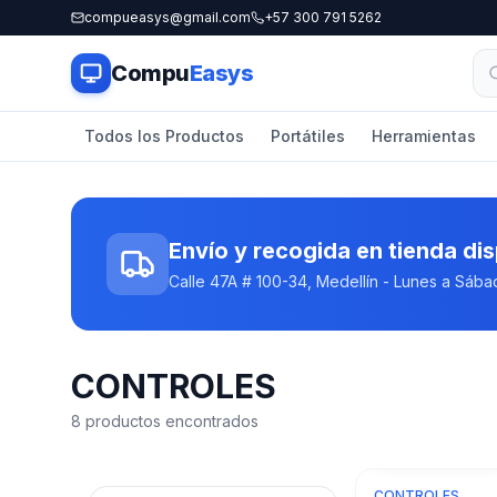
compueasys@gmail.com
+57 300 791 5262
Compu
Easys
Todos los Productos
Portátiles
Herramientas
Envío y recogida en tienda di
Calle 47A # 100-34, Medellín - Lunes a Sá
CONTROLES
8
productos encontrados
¡Solo quedan
1
CONTROLES