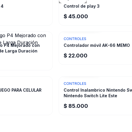
 4
Control de play 3
$ 45.000
¡Solo quedan
2
!
CONTROLES
o P4 Mejorado con
Controlador móvil AK-66 MEMO
 de Larga Duración
$ 22.000
¡Solo quedan
1
!
CONTROLES
UEGO PARA CELULAR
Control Inalambrico Nintendo Sw
Nintendo Switch Lite Este
$ 85.000