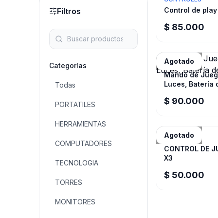
Control de play
Filtros
$ 85.000
Agotado
CONTROLES
Categorías
Mando de Jueg
Luces, Batería
Todas
$ 90.000
PORTATILES
HERRAMIENTAS
Agotado
CONTROLES
COMPUTADORES
CONTROL DE J
X3
TECNOLOGIA
$ 50.000
TORRES
MONITORES