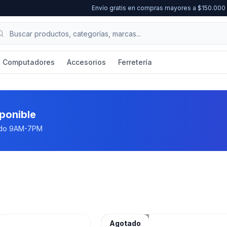
Envío gratis en compras mayores a $150.00
Computadores
Accesorios
Ferretería
sponible
bado 9AM-7PM
!
Agotado
CONTROLES