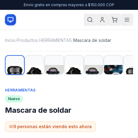
Envío gratis en compras mayores a $150.000 COP
Inicio
/
Productos
/
HERRAMIENTAS
/
Mascara de soldar
HERRAMIENTAS
Nuevo
Mascara de soldar
9
personas están viendo esto ahora