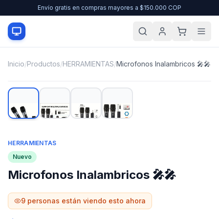
Envío gratis en compras mayores a $150.000 COP
Inicio
/
Productos
/
HERRAMIENTAS
/
Microfonos Inalambricos 🎤🎤
HERRAMIENTAS
Nuevo
Microfonos Inalambricos 🎤🎤
9
personas están viendo esto ahora