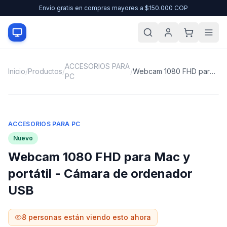
Envío gratis en compras mayores a $150.000 COP
ACCESORIOS PARA
Inicio
/
Productos
/
/
Webcam 1080 FHD para Mac y portátil - Cámara de ordenador USB
PC
ACCESORIOS PARA PC
Nuevo
Webcam 1080 FHD para Mac y
portátil - Cámara de ordenador
USB
8
personas están viendo esto ahora